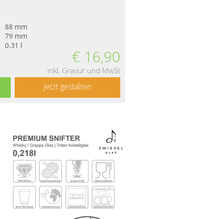
88 mm
79 mm
0.31 l
€
16,90
inkl. Gravur und MwSt
Jetzt gestalten