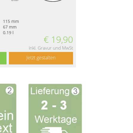
115 mm
67 mm
0.19 l
€
19,90
inkl. Gravur und MwSt
Jetzt gestalten