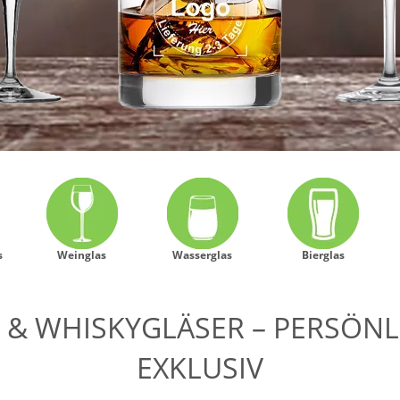
s
Weinglas
Wasserglas
Bierglas
- & WHISKYGLÄSER – PERSÖNLI
EXKLUSIV