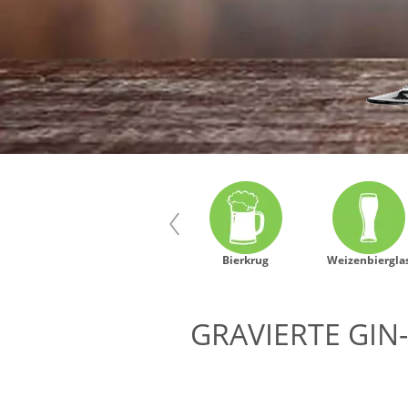
 Pilsstange
Craftbierglas
Bierkrug
Weizenbiergla
GRAVIERTE GIN