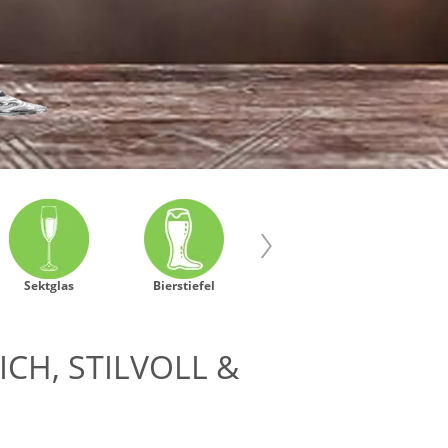
Sektglas
Bierstiefel
Schnapsglas
Longd
CH, STILVOLL &