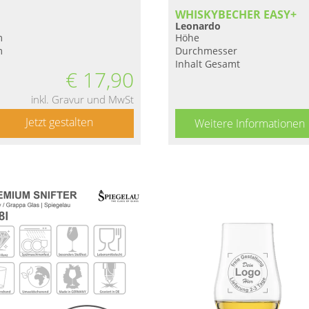
WHISKYBECHER EASY+
Leonardo
m
Höhe
m
Durchmesser
Inhalt Gesamt
€
17,90
inkl. Gravur und MwSt
Jetzt gestalten
Weitere Informationen