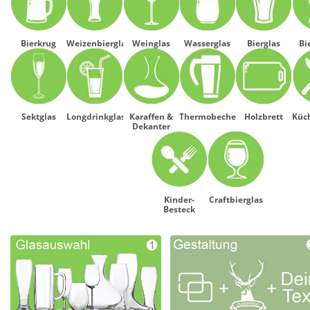
Bierkrug
Weizenbierglas
Weinglas
Wasserglas
Bierglas
Bi
Sektglas
Longdrinkglas
Karaffen &
Thermobecher
Holzbrett
Küc
Dekanter
Kinder-
Craftbierglas
Besteck