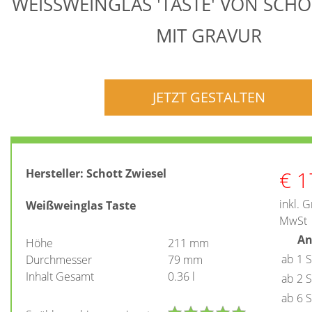
WEISSWEINGLAS 'TASTE' VON SCHOT
IT GRAVUR
JETZT GESTALTEN
€
1
Hersteller:
Schott Zwiesel
inkl. 
Weißweinglas Taste
MwSt
An
Höhe
211 mm
ab 1 
Durchmesser
79 mm
Inhalt Gesamt
0.36 l
ab 2 
ab 6 