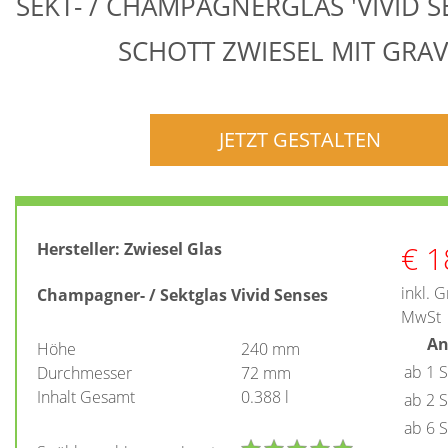
SEKT- / CHAMPAGNERGLAS 'VIVID S
SCHOTT ZWIESEL MIT GRA
JETZT GESTALTEN
€
1
Hersteller:
Zwiesel Glas
inkl. 
Champagner- / Sektglas Vivid Senses
MwSt
An
Höhe
240 mm
ab 1 
Durchmesser
72 mm
Inhalt Gesamt
0.388 l
ab 2 
ab 6 