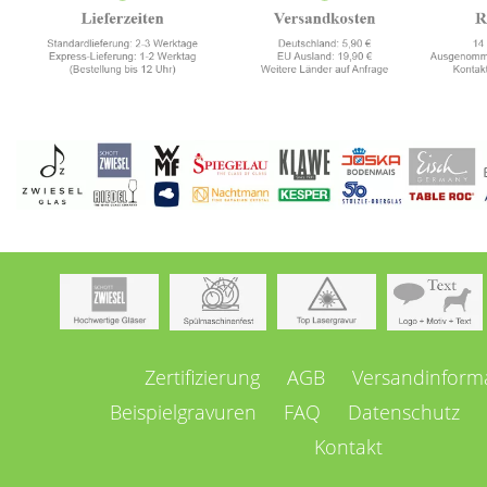
Navigation
Zertifizierung
AGB
Versandinform
überspringen
Beispielgravuren
FAQ
Datenschutz
Kontakt