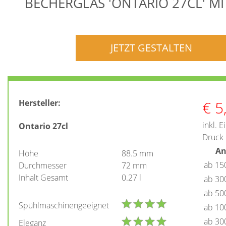
BECHERGLAS 'ONTARIO 27CL' M
JETZT GESTALTEN
€
5
Hersteller:
inkl. 
Ontario 27cl
Druck
An
Höhe
88.5 mm
ab 15
Durchmesser
72 mm
Inhalt Gesamt
0.27 l
ab 30
ab 50
Spühlmaschinengeeignet
ab 10
ab 30
Eleganz